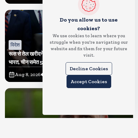
Do you allow us to use
cookies?
We use cookies to learn where you
struggle when you're navigating our
विदेश
website and fix them for your future
रूस से तेल खरीदने वालों पर टैरिफ लगाने का बिल सीनेट से पास,
visit.
भारत, चीन समेत 5 देश होंगे प्रभावित
Decline Cookies
Aug 8, 2026
8
Views
Accept Cookies
देश
राहुल गांधी शनिवार को प्रयागराज में करेंगे छात्रों से संवाद, एक्स