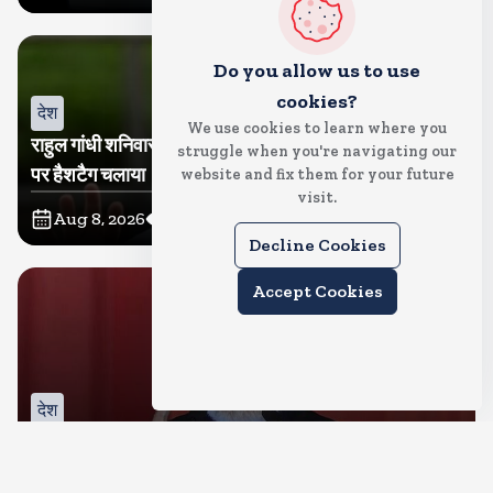
Do you allow us to use
cookies?
देश
We use cookies to learn where you
राहुल गांधी शनिवार को प्रयागराज में करेंगे छात्रों से संवाद, एक्स
struggle when you're navigating our
पर हैशटैग चलाया
website and fix them for your future
visit.
Aug 8, 2026
3
Views
Decline Cookies
Accept Cookies
देश
IIT दिल्ली के दीक्षांत समारोह में शामिल होंगे पीएम मोदी, सुपर
कंप्यूटिंग सुविधा परम प्रज्ञा का होगा शुभारंभ