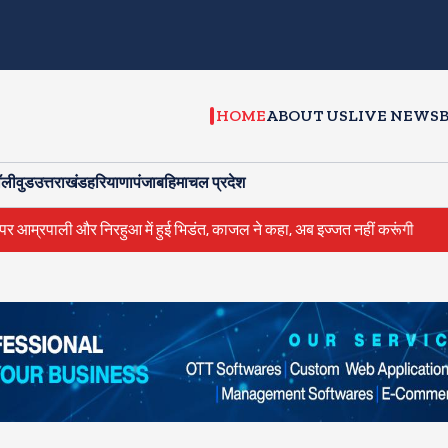
HOME
ABOUT US
LIVE NEWS
ॉलीवुड
उत्तराखंड
हरियाणा
पंजाब
हिमाचल प्रदेश
 और निरहुआ में हुई भिडंत, काजल ने कहा, अब इज्जत नहीं करूंगी
राहुल गांध