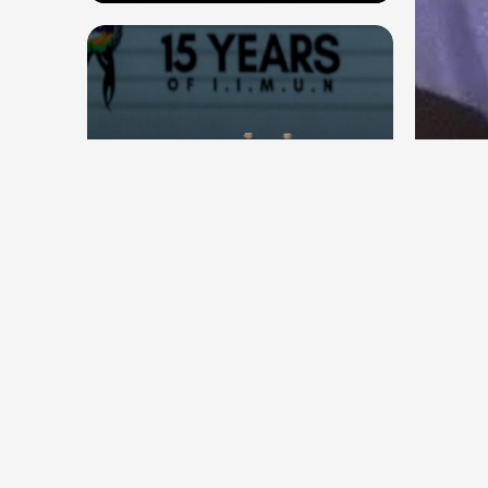
देश
देश
सितंब
संघ प्रमुख मोहन भागवत बोले, जेन जी
कॉकर
से संवाद जरूरी, विरोध का मतलब देश
विरोधी नहीं
Aug 7, 2026
43
Views
Aug 6