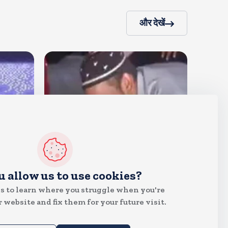
और देखें
देश
u allow us to use cookies?
जंतर मंतर पर खाना खिलाने वाले जुनैद
s to learn where you struggle when you're
पहुंचे झारखंड, कहा-छात्रों की मांग का
 website and fix them for your future visit.
समर्थन करते है
Aug 6, 2026
20
Views