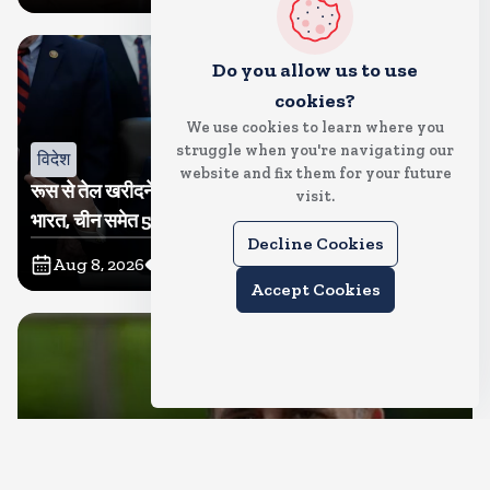
Do you allow us to use
cookies?
We use cookies to learn where you
struggle when you're navigating our
विदेश
website and fix them for your future
रूस से तेल खरीदने वालों पर टैरिफ लगाने का बिल सीनेट से पास,
visit.
भारत, चीन समेत 5 देश होंगे प्रभावित
Decline Cookies
Aug 8, 2026
12
Views
Accept Cookies
देश
राहुल गांधी शनिवार को प्रयागराज में करेंगे छात्रों से संवाद, एक्स