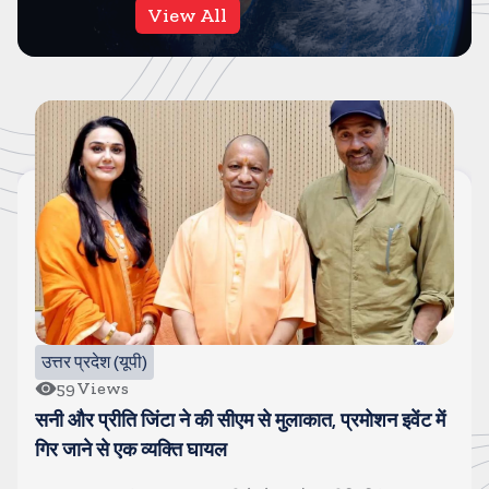
View All
बॉलीवुड
65
Views
गोंविदा और कोमल हुए स्पॉट, चल रहा है अफेयर, पत्नी सुनीता से
चल रही है खटपट