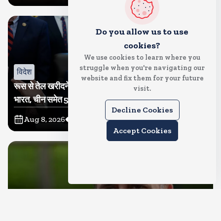
Do you allow us to use
cookies?
We use cookies to learn where you
struggle when you're navigating our
विदेश
website and fix them for your future
रूस से तेल खरीदने वालों पर टैरिफ लगाने का बिल सीनेट से पास,
visit.
भारत, चीन समेत 5 देश होंगे प्रभावित
Decline Cookies
Aug 8, 2026
12
Views
Accept Cookies
देश
राहुल गांधी शनिवार को प्रयागराज में करेंगे छात्रों से संवाद, एक्स