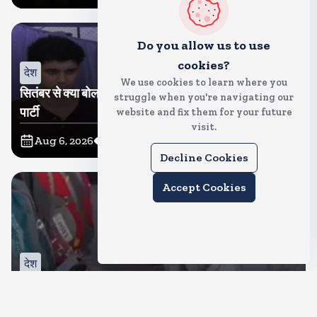
Do you allow us to use
cookies?
देश
We use cookies to learn where you
सितंबर से क्या बोलती पब्लिक अभियान शुरू करेगी कॉकरोच जनता
struggle when you're navigating our
पार्टी
website and fix them for your future
visit.
Aug 6, 2026
11
Views
Decline Cookies
Accept Cookies
देश
जंतर मंतर पर खाना खिलाने वाले जुनैद पहुंचे झारखंड, कहा-छात्रों
की मांग का समर्थन करते है