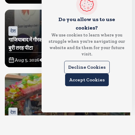
Do you allow us to use
cookies?
देश
We use cookies to learn where you
गाजियाबाद में गौरक्षकों की सरेराह गुंडागर्दी, गौसेविका मां-बेटी को
struggle when you're navigating our
बुरी तरह पीटा
website and fix them for your future
visit.
Aug 5, 2026
36
Views
Decline Cookies
Accept Cookies
देश
क्या इस बार भी बुर्के में कांवड ला पाएंगी तमन्ना? प्रशासन ने थमा
दिया नोटिस, मुचलके में किया पाबंद