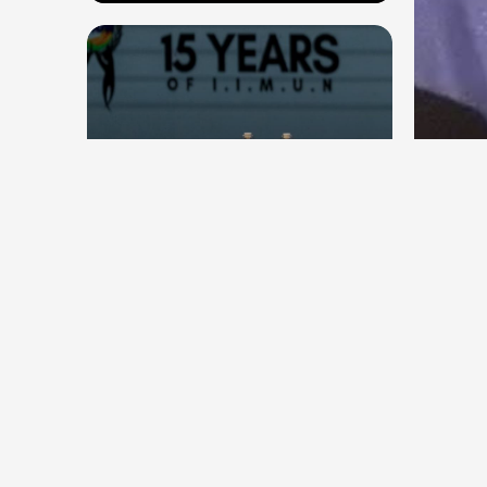
देश
देश
सितंब
संघ प्रमुख मोहन भागवत बोले, जेन जी
कॉकर
से संवाद जरूरी, विरोध का मतलब देश
विरोधी नहीं
Aug 7, 2026
29
Views
Aug 6