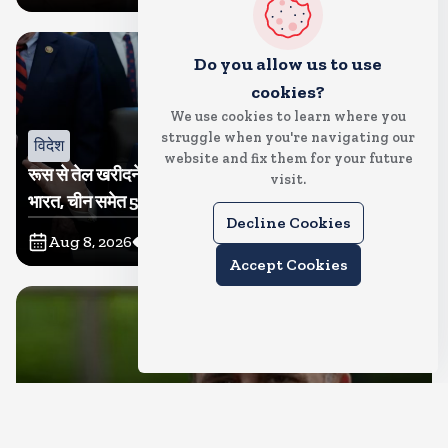
Do you allow us to use
cookies?
We use cookies to learn where you
struggle when you're navigating our
विदेश
website and fix them for your future
रूस से तेल खरीदने वालों पर टैरिफ लगाने का बिल सीनेट से पास,
visit.
भारत, चीन समेत 5 देश होंगे प्रभावित
Decline Cookies
Aug 8, 2026
12
Views
Accept Cookies
देश
राहुल गांधी शनिवार को प्रयागराज में करेंगे छात्रों से संवाद, एक्स