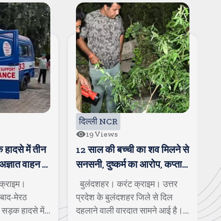
दिल्ली NCR
61
Views
का शव मिलने से
हापुड की चेयरपर्सन और पति
ग
ा आरोप, कप्तान
भाजपा में शामिल, चेयरपर्सन के
य
ी भाषा में
पति पर कई गंभीर आरोप भी लगे
राइम। उत्तर
हापुड। करंट क्राइम। बहुजन
ग
जिले से दिल
समाज पार्टी से निष्कासित होने के बाद
गा
 सामने आई है।
नगर पालिका परिषद हापुड़ की चेयर...
स