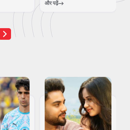
आ
और पढ़ें
और