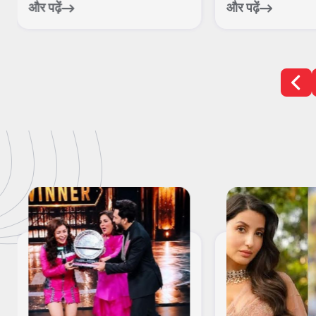
हरिद्व...
ब...
और पढ़ें
और पढ़ें