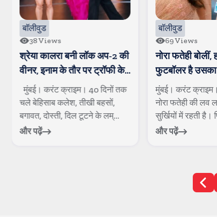
बॉलीवुड
बॉलीवुड
69
Views
17
Views
नोरा फतेही बोलीं, हां, मोरक्को
जन्नत ने किया कन्फ
फुटबॉलर है उसका खास दोस्त
यादव को कर रही ह
मुंबई। करंट क्राइम। बॉलीवुड डीवा
मुंबई। करंट क्राइ
नोरा फतेही की लव लाइफ अकसर
समय से टेलीविजन जग
सुर्खियों में रहती है। पिछले कई मही...
यादव और जन्नत जुबैर
और पढ़ें
और पढ़ें