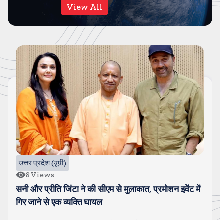
View All
बॉलीवुड
39
Views
गोंविदा और कोमल हुए स्पॉट, चल रहा है अफेयर, पत्नी सुनीता से
चल रही है खटपट