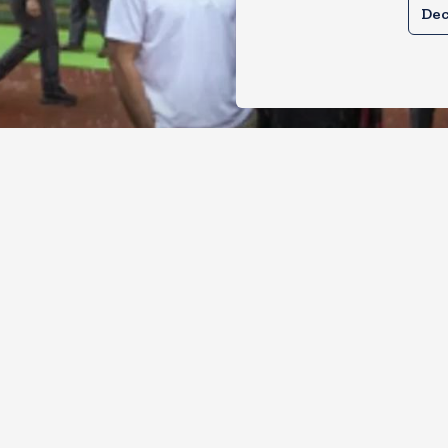
Dec
ल और प्रियंका भींगते नजर आए, कहा-गाडी नह
ै
, 2026
14
Views