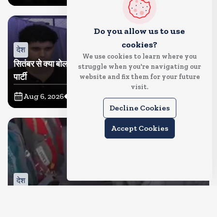
Do you allow us to use
cookies?
देश
We use cookies to learn where you
सितंबर से क्या बोलती पब्लिक अभियान शुरू करेगी कॉकरोच जनता
struggle when you're navigating our
पार्टी
website and fix them for your future
visit.
Aug 6, 2026
11
Views
Decline Cookies
Accept Cookies
देश
जंतर मंतर पर खाना खिलाने वाले जुनैद पहुंचे झारखंड, कहा-छात्रों
की मांग का समर्थन करते है