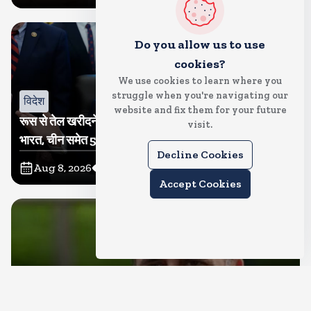
Do you allow us to use
cookies?
We use cookies to learn where you
struggle when you're navigating our
विदेश
website and fix them for your future
रूस से तेल खरीदने वालों पर टैरिफ लगाने का बिल सीनेट से पास,
visit.
भारत, चीन समेत 5 देश होंगे प्रभावित
Decline Cookies
Aug 8, 2026
12
Views
Accept Cookies
देश
राहुल गांधी शनिवार को प्रयागराज में करेंगे छात्रों से संवाद, एक्स