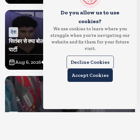
Do you allow us to use
cookies?
We use cookies to learn where you
देश
struggle when you're navigating our
सितंबर से क्या बोलती पब्लिक अभियान शुरू करेगी कॉकरोच जनता
website and fix them for your future
visit.
पार्टी
Aug 6, 2026
11
Views
Decline Cookies
Accept Cookies
देश
जंतर मंतर पर खाना खिलाने वाले जुनैद पहुंचे झारखंड, कहा-छात्रों
की मांग का समर्थन करते है