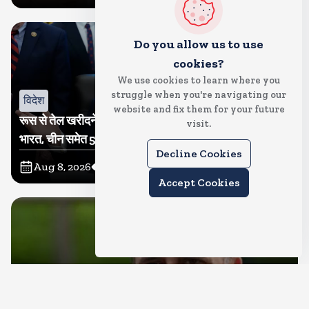
Do you allow us to use
cookies?
We use cookies to learn where you
struggle when you're navigating our
विदेश
website and fix them for your future
रूस से तेल खरीदने वालों पर टैरिफ लगाने का बिल सीनेट से पास,
visit.
भारत, चीन समेत 5 देश होंगे प्रभावित
Decline Cookies
Aug 8, 2026
12
Views
Accept Cookies
देश
राहुल गांधी शनिवार को प्रयागराज में करेंगे छात्रों से संवाद, एक्स