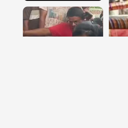
शाह के सदन में आकर बयान देने की
मांग
देश
देश
क्या 
गाजियाबाद में गौरक्षकों की सरेराह
प्रशा
गुंडागर्दी, गौसेविका मां-बेटी को बुरी
तरह पीटा
Aug 5, 2026
19
Views
Aug 5