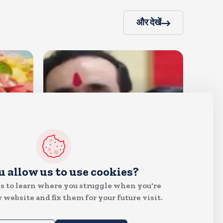
और देखें
देश
u allow us to use cookies?
बीजेपी करेगी नरोत्तम मिश्रा पर
s to learn where you struggle when you're
कार्रवाई, जिला और महानगर इकाई
 website and fix them for your future visit.
भंग, रिपोर्ट का इंतजार
Aug 5, 2026
13
Views