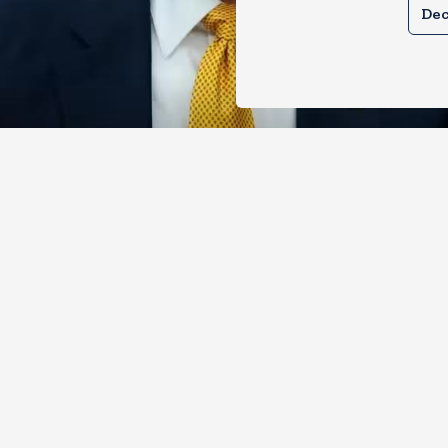
Dec
े तेल खरीदने वालों पर टैरिफ लगाने का बिल
 से पास, भारत, चीन समेत 5 देश होंगे प्रभाव
, 2026
6
Views