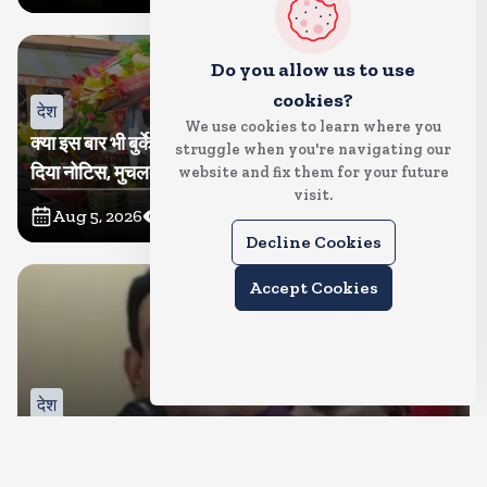
Do you allow us to use
cookies?
देश
We use cookies to learn where you
क्या इस बार भी बुर्के में कांवड ला पाएंगी तमन्ना? प्रशासन ने थमा
struggle when you're navigating our
दिया नोटिस, मुचलके में किया पाबंद
website and fix them for your future
visit.
Aug 5, 2026
12
Views
Decline Cookies
Accept Cookies
देश
बीजेपी करेगी नरोत्तम मिश्रा पर कार्रवाई, जिला और महानगर इकाई
भंग, रिपोर्ट का इंतजार