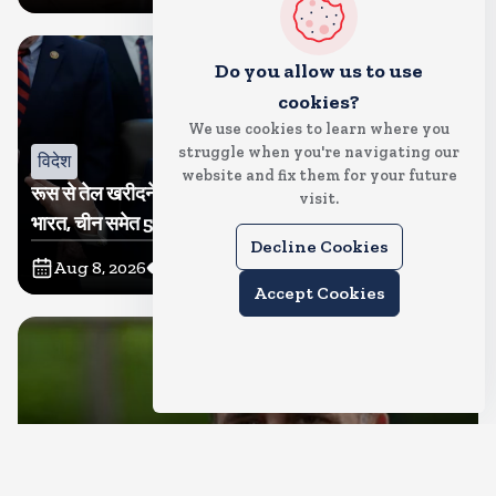
Do you allow us to use
cookies?
We use cookies to learn where you
struggle when you're navigating our
विदेश
website and fix them for your future
रूस से तेल खरीदने वालों पर टैरिफ लगाने का बिल सीनेट से पास,
visit.
भारत, चीन समेत 5 देश होंगे प्रभावित
Decline Cookies
Aug 8, 2026
8
Views
Accept Cookies
देश
राहुल गांधी शनिवार को प्रयागराज में करेंगे छात्रों से संवाद, एक्स