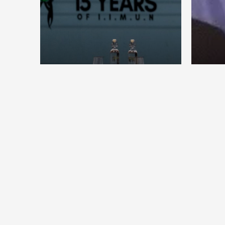
देश
देश
सितंब
संघ प्रमुख मोहन भागवत बोले, जेन जी
कॉकर
से संवाद जरूरी, विरोध का मतलब देश
विरोधी नहीं
Aug 7, 2026
7
Views
Aug 6