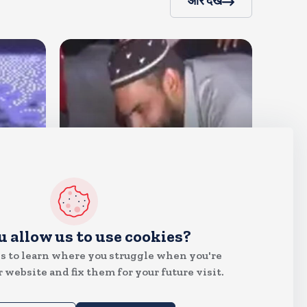
और देखें
देश
जंतर मंतर पर खाना खिलाने वाले जुनैद
u allow us to use cookies?
पहुंचे झारखंड, कहा-छात्रों की मांग का
s to learn where you struggle when you're
समर्थन करते है
Aug 6, 2026
19
Views
 website and fix them for your future visit.