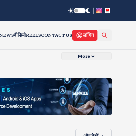
|
 NEWS
वीडियो
REELS
CONTACT US
लॉगिन
More