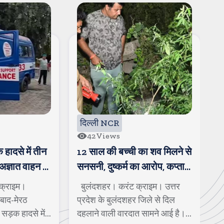
दिल्ली NCR
88
Views
का शव मिलने से
हापुड की चेयरपर्सन और पति
ग
ा आरोप, कप्तान
भाजपा में शामिल, चेयरपर्सन के
य
ी भाषा में
पति पर कई गंभीर आरोप भी लगे
राइम। उत्तर
हापुड। करंट क्राइम। बहुजन
ग
जिले से दिल
समाज पार्टी से निष्कासित होने के बाद
गा
 सामने आई है।
नगर पालिका परिषद हापुड़ की चेयर...
स