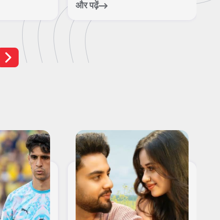
आ
और पढ़ें
और