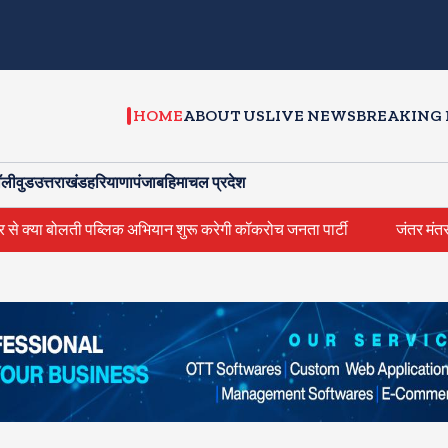
HOME
ABOUT US
LIVE NEWS
BREAKING
ॉलीवुड
उत्तराखंड
हरियाणा
पंजाब
हिमाचल प्रदेश
न शुरू करेगी कॉकरोच जनता पार्टी
जंतर मंतर पर खाना खिलाने वाले जुनैद पह