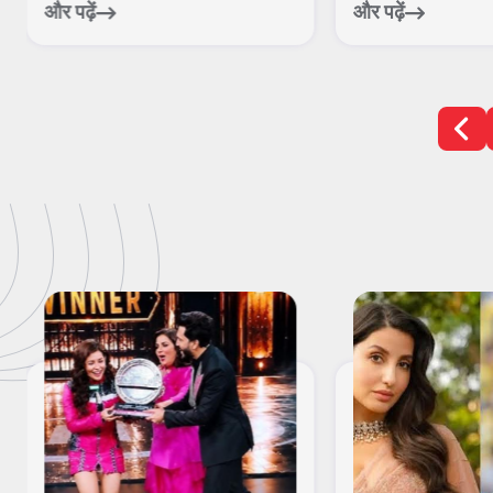
हरिद्व...
ब...
और पढ़ें
और पढ़ें