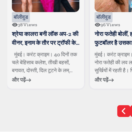
बॉलीवुड
बॉलीवुड
96
Views
18
Views
नोरा फतेही बोलीं, हां, मोरक्को
जन्नत ने किया कन्फ
फुटबॉलर है उसका खास दोस्त
यादव को कर रही ह
मुंबई। करंट क्राइम। बॉलीवुड डीवा
मुंबई। करंट क्राइ
नोरा फतेही की लव लाइफ अकसर
समय से टेलीविजन जग
सुर्खियों में रहती है। पिछले कई मही...
यादव और जन्नत जुबैर
और पढ़ें
और पढ़ें