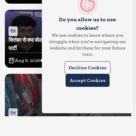
Do you allow us to use
cookies?
देश
We use cookies to learn where you
सितंबर से क्या बोलती पब्लिक अभियान शुरू करेगी कॉकरोच जनता
struggle when you're navigating our
पार्टी
website and fix them for your future
visit.
Aug 6, 2026
11
Views
Decline Cookies
Accept Cookies
देश
जंतर मंतर पर खाना खिलाने वाले जुनैद पहुंचे झारखंड, कहा-छात्रों
की मांग का समर्थन करते है