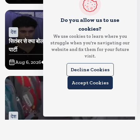
Do you allow us to use
cookies?
देश
We use cookies to learn where you
सितंबर से क्या बोलती पब्लिक अभियान शुरू करेगी कॉकरोच जनता
struggle when you're navigating our
पार्टी
website and fix them for your future
visit.
Aug 6, 2026
11
Views
Decline Cookies
Accept Cookies
देश
जंतर मंतर पर खाना खिलाने वाले जुनैद पहुंचे झारखंड, कहा-छात्रों
की मांग का समर्थन करते है