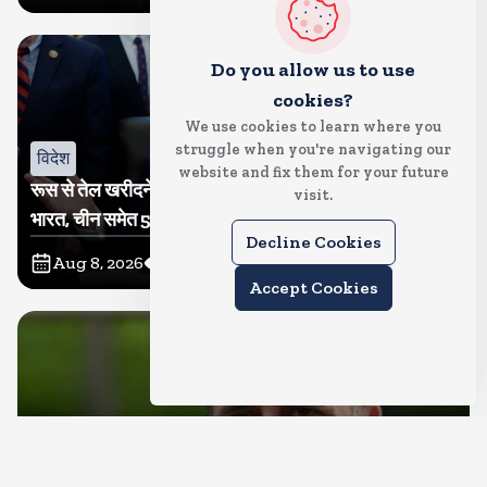
Do you allow us to use
cookies?
We use cookies to learn where you
struggle when you're navigating our
विदेश
website and fix them for your future
रूस से तेल खरीदने वालों पर टैरिफ लगाने का बिल सीनेट से पास,
visit.
भारत, चीन समेत 5 देश होंगे प्रभावित
Decline Cookies
Aug 8, 2026
8
Views
Accept Cookies
देश
राहुल गांधी शनिवार को प्रयागराज में करेंगे छात्रों से संवाद, एक्स