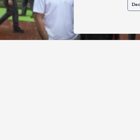
Dec
ल और प्रियंका भींगते नजर आए, कहा-गाडी नह
ै
, 2026
15
Views