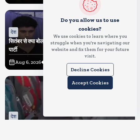
Do you allow us to use
cookies?
देश
We use cookies to learn where you
सितंबर से क्या बोलती पब्लिक अभियान शुरू करेगी कॉकरोच जनता
struggle when you're navigating our
पार्टी
website and fix them for your future
visit.
Aug 6, 2026
11
Views
Decline Cookies
Accept Cookies
देश
जंतर मंतर पर खाना खिलाने वाले जुनैद पहुंचे झारखंड, कहा-छात्रों
की मांग का समर्थन करते है