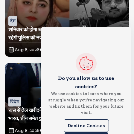
देश
शनिवार को होगा अतीक का बेटा अबान सुपुर्दे-खाक, शाइस्ता पर
रहेगी पुलिस की नजर
Aug 8, 2026
2
Views
Do you allow us to use
cookies?
We use cookies to learn where you
struggle when you're navigating our
विदेश
website and fix them for your future
रूस से तेल खरीदने वालों पर टैरिफ लगाने का बिल सीनेट से पास,
visit.
भारत, चीन समेत 5 देश होंगे प्रभावित
Decline Cookies
Aug 8, 2026
3
Views