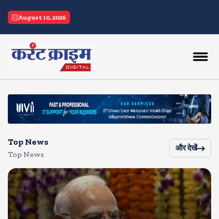
current crime
August 10, 2026
Top News
और देखें
Top News