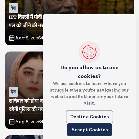
देश
IIT दिल्ली में मोदी बोले, मैं तो बाबा बागेश्वर नहीं हूं, छात्रों को दी इस
पल को जीने की नसीहत
Aug 8, 2026
124
Views
Do you allow us to use
cookies?
We use cookies to learn where you
struggle when you're navigating our
देश
website and fix them for your future
शनिवार को होगा अतीक का बेटा अबान सुपुर्दे-खाक, शाइस्ता पर
visit.
रहेगी पुलिस की नजर
Decline Cookies
Aug 8, 2026
69
Views
Accept Cookies