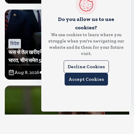
Do you allow us to use
cookies?
We use cookies to learn where you
struggle when you're navigating our
विदेश
website and fix them for your future
रूस से तेल खरीदने वालों पर टैरिफ लगाने का बिल सीनेट से पास,
visit.
भारत, चीन समेत 5 देश होंगे प्रभावित
Decline Cookies
Aug 8, 2026
12
Views
Accept Cookies
देश
राहुल गांधी शनिवार को प्रयागराज में करेंगे छात्रों से संवाद, एक्स