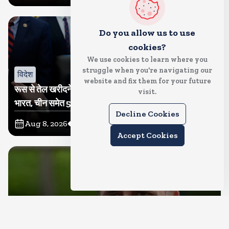
Do you allow us to use
cookies?
We use cookies to learn where you
struggle when you're navigating our
विदेश
website and fix them for your future
रूस से तेल खरीदने वालों पर टैरिफ लगाने का बिल सीनेट से पास,
visit.
भारत, चीन समेत 5 देश होंगे प्रभावित
Decline Cookies
Aug 8, 2026
12
Views
Accept Cookies
देश
राहुल गांधी शनिवार को प्रयागराज में करेंगे छात्रों से संवाद, एक्स