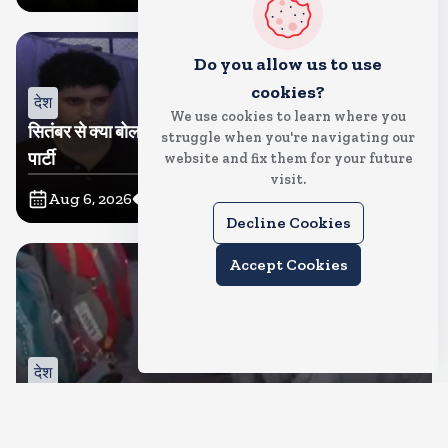
Do you allow us to use
cookies?
देश
We use cookies to learn where you
सितंबर से क्या बोलती पब्लिक अभियान शुरू करेगी कॉकरोच जनता
struggle when you're navigating our
पार्टी
website and fix them for your future
visit.
Aug 6, 2026
11
Views
Decline Cookies
Accept Cookies
देश
जंतर मंतर पर खाना खिलाने वाले जुनैद पहुंचे झारखंड, कहा-छात्रों
की मांग का समर्थन करते है