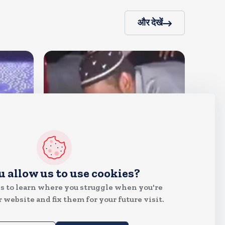
और देखें
देश
u allow us to use cookies?
जंतर मंतर पर खाना खिलाने वाले जुनैद
s to learn where you struggle when you're
पहुंचे झारखंड, कहा-छात्रों की मांग का
 website and fix them for your future visit.
समर्थन करते है
Aug 6, 2026
19
Views