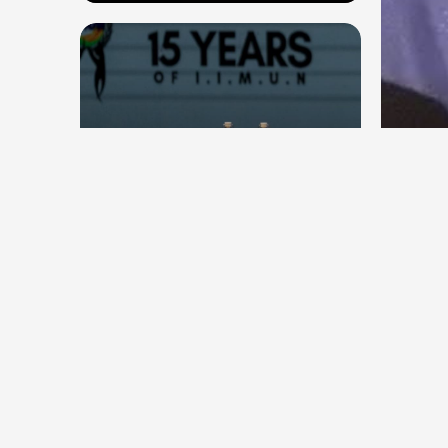
देश
देश
सितंब
संघ प्रमुख मोहन भागवत बोले, जेन जी
कॉकर
से संवाद जरूरी, विरोध का मतलब देश
विरोधी नहीं
Aug 7, 2026
8
Views
Aug 6