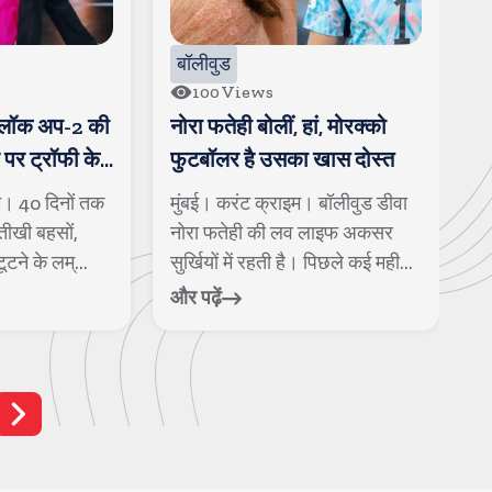
बॉलीवुड
100
Views
ी लॉक अप-2 की
नोरा फतेही बोलीं, हां, मोरक्को
ज
 पर ट्रॉफी के
फुटबॉलर है उसका खास दोस्त
य
ए मिले
म। 40 दिनों तक
मुंबई। करंट क्राइम। बॉलीवुड डीवा
म
तीखी बहसों,
नोरा फतेही की लव लाइफ अकसर
स
ूटने के लम्...
सुर्खियों में रहती है। पिछले कई मही...
य
और पढ़ें
और