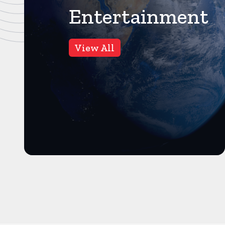
Entertainment
बॉलीवुड
11
Views
View All
प्रदीप रावत के बेटे ने बताया दर्द,
कहा-पापा की बीमारी ठीक होने के
बजाय बढ़ती गई
मुंबई। करंट क्राइम। गजनी फेम
एक्टर प्रदीप रावत अब हमारे बीच नहीं
रहे। 74 साल की उम्र में वो क...
और पढ़ें