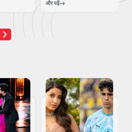
फु...
नि
और पढ़ें
और