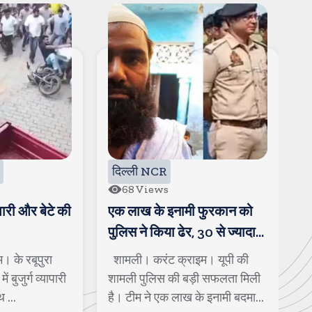
दिल्ली NCR
द
68
Views
ापारी और बेटे की
एक लाख के इनामी फुरकान को
क
पुलिस ने किया ढेर, 30 से ज्यादा
लं
गंभीर मामले थे दर्ज
 के रबूपुरा
शामली। करंट क्राइम। यूपी की
म
ं बुजुर्ग व्यापारी
शामली पुलिस की बड़ी सफलता मिली
का
...
है। टीम ने एक लाख के इनामी बदमाश
की