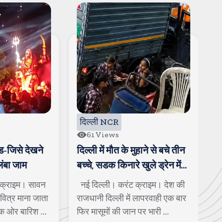
दिल्ली NCR
द
61
Views
-जिसे देखने
दिल्ली में मौत के मुहाने से बचे तीन
दि
ंबा जाम
बच्चे, सडक किनारे खुले ड्रेन में
कई
जा गिरे
बु
क्राइम। सावन
नई दिल्ली। करंट क्राइम। देश की
नई
वित्र माना जाता
राजधानी दिल्ली में लापरवाही एक बार
दि
 ओर बारिश ...
फिर मासूमों की जान पर भारी ...
पु