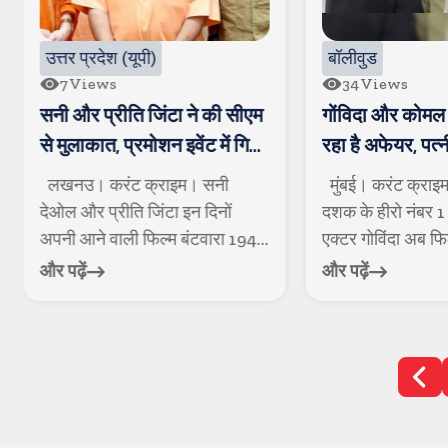
उत्तर प्रदेश (यूपी)
बॉलीवुड
7
Views
34
Views
सनी और प्रीति जिंटा ने की सीएम
गोंविदा और कोमल 
से मुलाकात, प्रमोशन इवेंट में गिर
रहा है अफेयर, पत्
जाने से एक व्यक्ति घायल
रही है खटपट
लखनउ। करंट क्राइम। सनी
मुंबई। करंट क्राइ
देओल और प्रीति जिंटा इन दिनों
दशक के हीरो नंबर 1 
अपनी आने वाली फिल्म बंटवारा 1947
एक्टर गोविंदा अब फिल्म
को लेकर...
और पढ़ें
और पढ़ें