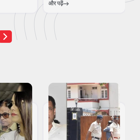
और पढ़ें
और