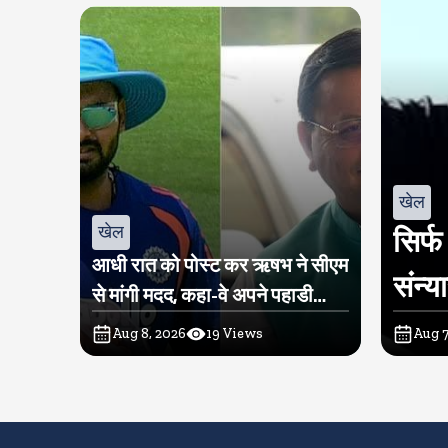
खेल
खेल
सिर्फ
आधी रात को पोस्ट कर ऋषभ ने सीएम
संन्य
से मांगी मदद, कहा-वे अपने पहाडी
लोगों के बीच लौटना चाहते हैं
Aug 8, 2026
19
Views
Aug 7