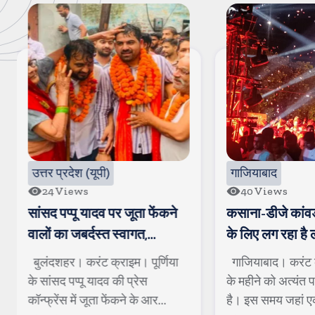
उत्तर प्रदेश (यूपी)
गाजियाबाद
24
Views
40
Views
सांसद पप्पू यादव पर जूता फेंकने
कसाना-डीजे कांवड
वालों का जबर्दस्त स्वागत,
के लिए लग रहा है ल
अखिलेश ने वीडियो पोस्ट कर
बुलंदशहर। करंट क्राइम। पूर्णिया
गाजियाबाद। करंट 
बीजेपी पर कसा तंज
के सांसद पप्पू यादव की प्रेस
के महीने को अत्यंत प
कॉन्फ्रेंस में जूता फेंकने के आर...
है। इस समय जहां एक