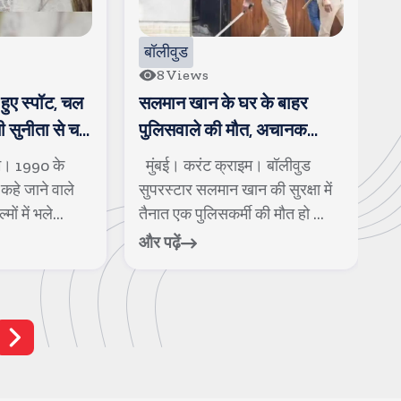
बॉलीवुड
8
Views
हुए स्पॉट, चल
सलमान खान के घर के बाहर
ख
नी सुनीता से चल
पुलिसवाले की मौत, अचानक
न
बीमार पडकर गिर पडे
क
म। 1990 के
मुंबई। करंट क्राइम। बॉलीवुड
म
कहे जाने वाले
सुपरस्टार सलमान खान की सुरक्षा में
क
ों में भले...
तैनात एक पुलिसकर्मी की मौत हो ...
क
और पढ़ें
और