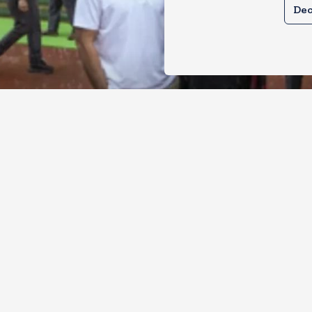
Dec
ल और प्रियंका भींगते नजर आए, कहा-गाडी नह
ै
, 2026
9
Views