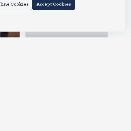
line Cookies
Accept Cookies
देश
ीं आ
मायावती हुई इमोशनल, कहा- उमा
शंकर मुझे सगी बहन की तरह मानते थे
Aug 6, 2026
5
Views