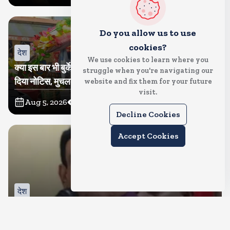
Do you allow us to use
cookies?
देश
We use cookies to learn where you
क्या इस बार भी बुर्के में कांवड ला पाएंगी तमन्ना? प्रशासन ने थमा
struggle when you're navigating our
दिया नोटिस, मुचलके में किया पाबंद
website and fix them for your future
visit.
Aug 5, 2026
12
Views
Decline Cookies
Accept Cookies
देश
बीजेपी करेगी नरोत्तम मिश्रा पर कार्रवाई, जिला और महानगर इकाई
भंग, रिपोर्ट का इंतजार