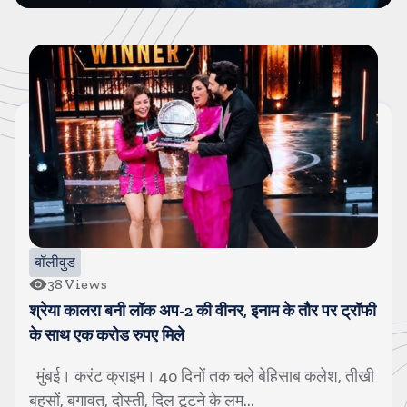
बॉलीवुड
102
Views
ी
नोरा फतेही बोलीं, हां, मोरक्को फुटबॉलर है उसका खास दोस्त
ी
मुंबई। करंट क्राइम। बॉलीवुड डीवा नोरा फतेही की लव लाइफ
अकसर सुर्खियों में रहती है। पिछले कई मही...