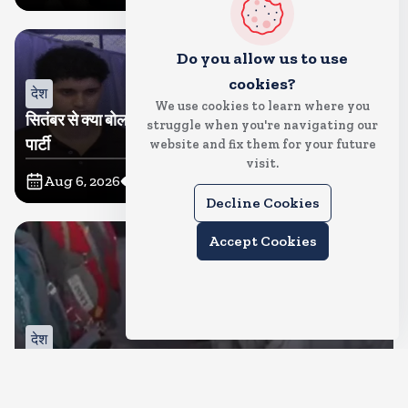
Do you allow us to use
cookies?
देश
We use cookies to learn where you
सितंबर से क्या बोलती पब्लिक अभियान शुरू करेगी कॉकरोच जनता
struggle when you're navigating our
पार्टी
website and fix them for your future
visit.
Aug 6, 2026
11
Views
Decline Cookies
Accept Cookies
देश
जंतर मंतर पर खाना खिलाने वाले जुनैद पहुंचे झारखंड, कहा-छात्रों
की मांग का समर्थन करते है