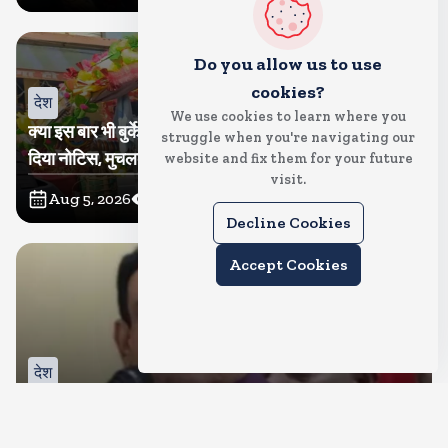
Do you allow us to use
cookies?
देश
We use cookies to learn where you
क्या इस बार भी बुर्के में कांवड ला पाएंगी तमन्ना? प्रशासन ने थमा
struggle when you're navigating our
दिया नोटिस, मुचलके में किया पाबंद
website and fix them for your future
visit.
Aug 5, 2026
12
Views
Decline Cookies
Accept Cookies
देश
बीजेपी करेगी नरोत्तम मिश्रा पर कार्रवाई, जिला और महानगर इकाई
भंग, रिपोर्ट का इंतजार