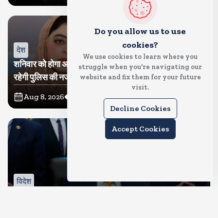
Do you allow us to use
cookies?
देश
We use cookies to learn where you
शनिवार को होगा अतीक का बेटा अबान सुपुर्दे-खाक, शाइस्ता पर
struggle when you're navigating our
रहेगी पुलिस की नजर
website and fix them for your future
visit.
Aug 8, 2026
75
Views
Decline Cookies
Accept Cookies
विदेश
रूस से तेल खरीदने वालों पर टैरिफ लगाने का बिल सीनेट से पास,
भारत, चीन समेत 5 देश होंगे प्रभावित