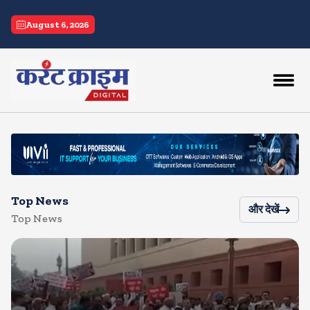
current crime
August 6, 2026
Top News
और देखें
Top News