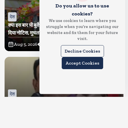
Do you allow us to use
cookies?
देश
We use cookies to learn where you
क्या इस बार भी बुर्के में कांवड ला पाएंगी तमन्ना? प्रशासन ने थमा
struggle when you're navigating our
दिया नोटिस, मुचलके में किया पाबंद
website and fix them for your future
visit.
Aug 5, 2026
12
Views
Decline Cookies
Accept Cookies
देश
बीजेपी करेगी नरोत्तम मिश्रा पर कार्रवाई, जिला और महानगर इकाई
भंग, रिपोर्ट का इंतजार
Aug 5, 2026
13
Views