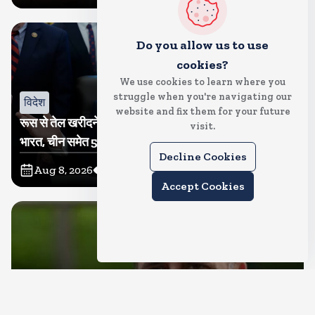
Do you allow us to use
cookies?
We use cookies to learn where you
struggle when you're navigating our
विदेश
website and fix them for your future
रूस से तेल खरीदने वालों पर टैरिफ लगाने का बिल सीनेट से पास,
visit.
भारत, चीन समेत 5 देश होंगे प्रभावित
Decline Cookies
Aug 8, 2026
23
Views
Accept Cookies
देश
राहुल गांधी शनिवार को प्रयागराज में करेंगे छात्रों से संवाद, एक्स