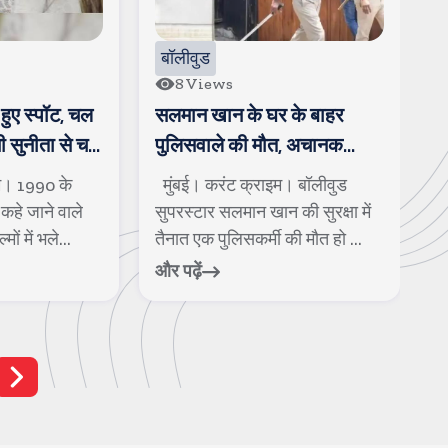
बॉलीवुड
8
Views
हुए स्पॉट, चल
सलमान खान के घर के बाहर
ख
नी सुनीता से चल
पुलिसवाले की मौत, अचानक
न
बीमार पडकर गिर पडे
क
म। 1990 के
मुंबई। करंट क्राइम। बॉलीवुड
म
कहे जाने वाले
सुपरस्टार सलमान खान की सुरक्षा में
क
ों में भले...
तैनात एक पुलिसकर्मी की मौत हो ...
क
और पढ़ें
और