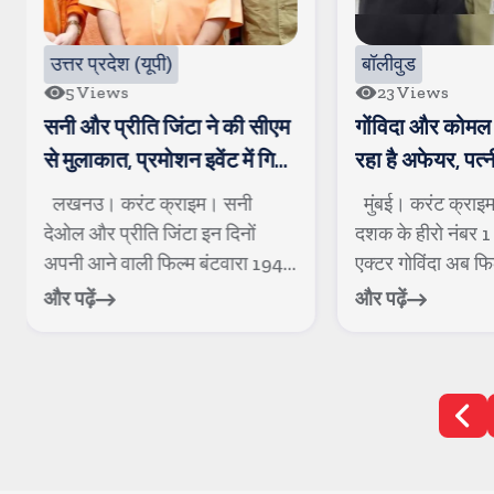
उत्तर प्रदेश (यूपी)
बॉलीवुड
5
Views
23
Views
सनी और प्रीति जिंटा ने की सीएम
गोंविदा और कोमल 
से मुलाकात, प्रमोशन इवेंट में गिर
रहा है अफेयर, पत्
जाने से एक व्यक्ति घायल
रही है खटपट
लखनउ। करंट क्राइम। सनी
मुंबई। करंट क्राइ
देओल और प्रीति जिंटा इन दिनों
दशक के हीरो नंबर 1 
अपनी आने वाली फिल्म बंटवारा 1947
एक्टर गोविंदा अब फिल्म
को लेकर...
और पढ़ें
और पढ़ें