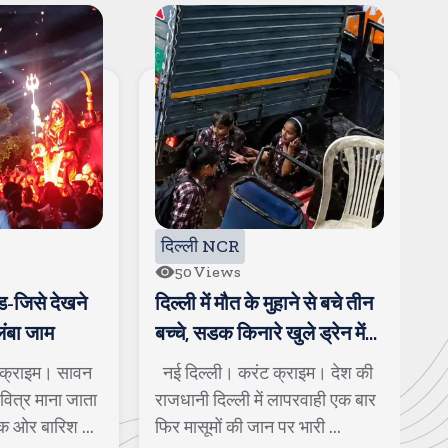
दिल्ली NCR
50
Views
-जिसे देखने
दिल्ली में मौत के मुहाने से बचे तीन
द
लंबा जाम
बच्चे, सडक किनारे खुले ड्रेन में
क
जा गिरे
ब
क्राइम। सावन
नई दिल्ली। करंट क्राइम। देश की
न
पवित्र माना जाता
राजधानी दिल्ली में लापरवाही एक बार
द
क ओर बारिश ...
फिर मासूमों की जान पर भारी ...
पु