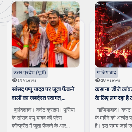
उत्तर प्रदेश (यूपी)
गाजियाबाद
13
Views
28
Views
सांसद पप्पू यादव पर जूता फेंकने
कसाना-डीजे कांवड
वालों का जबर्दस्त स्वागत,
के लिए लग रहा है 
अखिलेश ने वीडियो पोस्ट कर
बुलंदशहर। करंट क्राइम। पूर्णिया
गाजियाबाद। करंट 
बीजेपी पर कसा तंज
के सांसद पप्पू यादव की प्रेस
के महीने को अत्यंत 
कॉन्फ्रेंस में जूता फेंकने के आर...
है। इस समय जहां ए