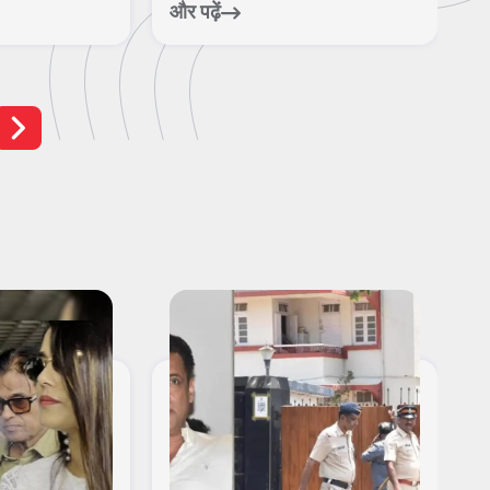
और पढ़ें
और