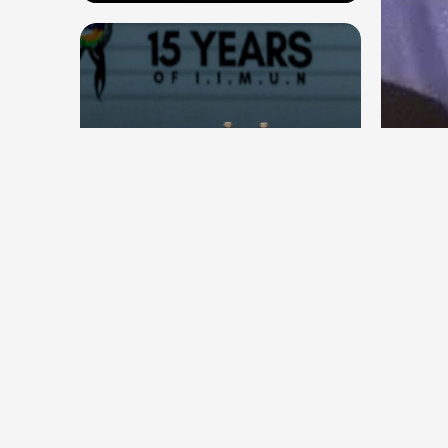
देश
देश
सितंब
संघ प्रमुख मोहन भागवत बोले, जेन जी
कॉकर
से संवाद जरूरी, विरोध का मतलब देश
विरोधी नहीं
Aug 7, 2026
30
Views
Aug 6