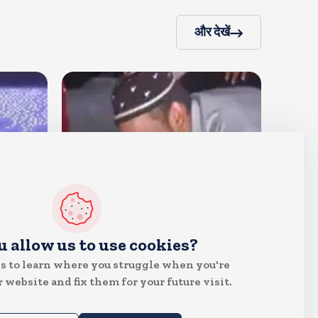
और देखें
देश
u allow us to use cookies?
जंतर मंतर पर खाना खिलाने वाले जुनैद
s to learn where you struggle when you're
पहुंचे झारखंड, कहा-छात्रों की मांग का
 website and fix them for your future visit.
समर्थन करते है
Aug 6, 2026
20
Views