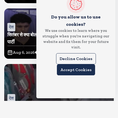
Do you allow us to use
cookies?
देश
We use cookies to learn where you
सितंबर से क्या बोलती पब्लिक अभियान शुरू करेगी कॉकरोच जनता
struggle when you're navigating our
पार्टी
website and fix them for your future
visit.
Aug 6, 2026
11
Views
Decline Cookies
Accept Cookies
देश
जंतर मंतर पर खाना खिलाने वाले जुनैद पहुंचे झारखंड, कहा-छात्रों
की मांग का समर्थन करते है