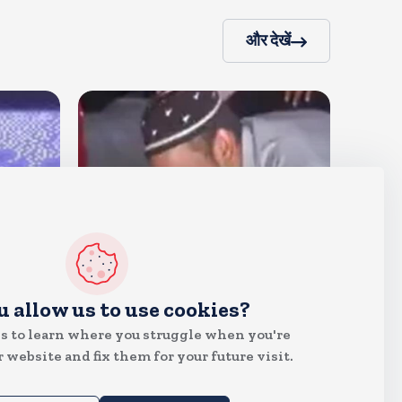
और देखें
देश
u allow us to use cookies?
जंतर मंतर पर खाना खिलाने वाले जुनैद
s to learn where you struggle when you're
पहुंचे झारखंड, कहा-छात्रों की मांग का
 website and fix them for your future visit.
समर्थन करते है
Aug 6, 2026
22
Views