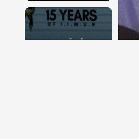
देश
देश
सितंब
संघ प्रमुख मोहन भागवत बोले, जेन जी
कॉकर
से संवाद जरूरी, विरोध का मतलब देश
विरोधी नहीं
Aug 7, 2026
66
Views
Aug 6