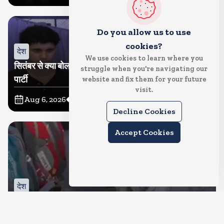
Do you allow us to use
cookies?
देश
We use cookies to learn where you
सितंबर से क्या बोलती पब्लिक अभियान शुरू करेगी कॉकरोच जनता
struggle when you're navigating our
पार्टी
website and fix them for your future
visit.
Aug 6, 2026
19
Views
Decline Cookies
Accept Cookies
देश
जंतर मंतर पर खाना खिलाने वाले जुनैद पहुंचे झारखंड, कहा-छात्रों
की मांग का समर्थन करते है