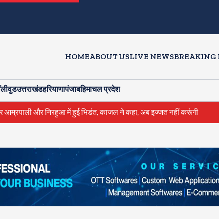
HOME
ABOUT US
LIVE NEWS
BREAKING
ॉलीवुड
उत्तराखंड
हरियाणा
पंजाब
हिमाचल प्रदेश
और निरहुआ में हुई भिडंत, काजल ने कहा, अब इज्जत नहीं करूंगी
राहुल गांधी