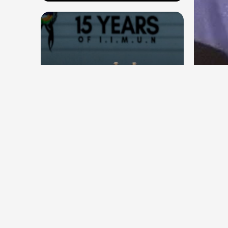
देश
देश
सितंब
संघ प्रमुख मोहन भागवत बोले, जेन जी
कॉकर
से संवाद जरूरी, विरोध का मतलब देश
विरोधी नहीं
Aug 7, 2026
28
Views
Aug 6