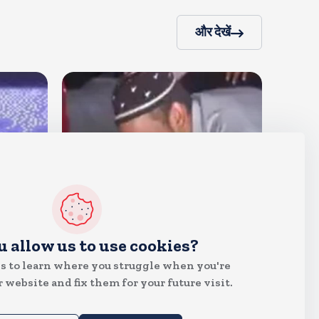
और देखें
देश
u allow us to use cookies?
जंतर मंतर पर खाना खिलाने वाले जुनैद
s to learn where you struggle when you're
पहुंचे झारखंड, कहा-छात्रों की मांग का
 website and fix them for your future visit.
समर्थन करते है
Aug 6, 2026
20
Views